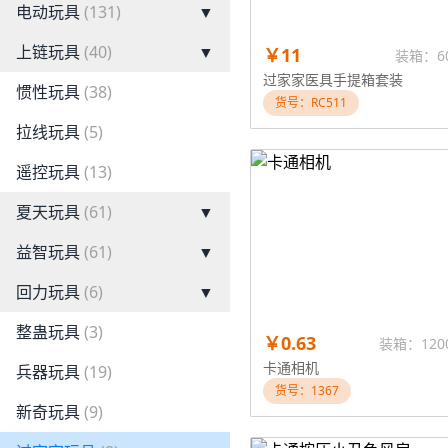
电动玩具
(131)
▼
上链玩具
(40)
▼
￥11
装箱：6
过家家医具手提箱套装
惯性玩具
(38)
货号：RC511
拉线玩具
(5)
遥控玩具
(13)
夏天玩具
(61)
▼
益智玩具
(61)
▼
回力玩具
(6)
▼
整蛊玩具
(3)
￥0.63
装箱：120
卡通相机
兵器玩具
(19)
货号：1367
新奇玩具
(9)