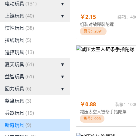
电动玩具
(131)
▼
上链玩具
(40)
▼
￥2.15
装箱：48
组装对战爆裂陀螺
惯性玩具
(38)
货号：2091
拉线玩具
(5)
遥控玩具
(13)
夏天玩具
(61)
▼
益智玩具
(61)
▼
回力玩具
(6)
▼
整蛊玩具
(3)
￥0.88
装箱：100
减压太空人链条手指陀螺
兵器玩具
(19)
货号：005
新奇玩具
(9)