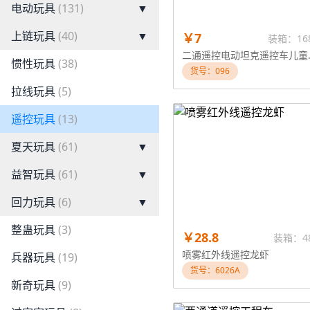
电动玩具
(131)
▼
上链玩具
(40)
▼
￥7
装箱：16
二通遥控电动坦克
惯性玩具
(38)
货号：096
拉线玩具
(5)
遥控玩具
(13)
夏天玩具
(61)
▼
益智玩具
(61)
▼
回力玩具
(6)
▼
整蛊玩具
(3)
￥28.8
装箱：4
喷雾红外线遥控龙虾
兵器玩具
(19)
货号：6026A
新奇玩具
(9)